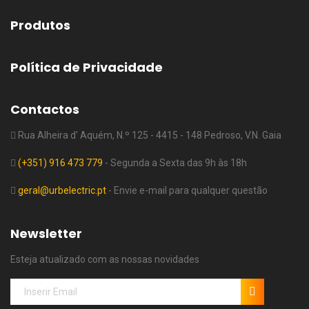
Produtos
Política de Privacidade
Contactos
Rua Alheira d' Aquém, N.º 125 - 4415 - 148 Pedroso, V.N. Gaia
(+351) 916 473 779
- Segunda a Sexta das 9h às 18h
geral@urbelectric.pt
- Envie e-mail para qualquer questão
Newsletter
Esteja atualizado com as nossas novidades