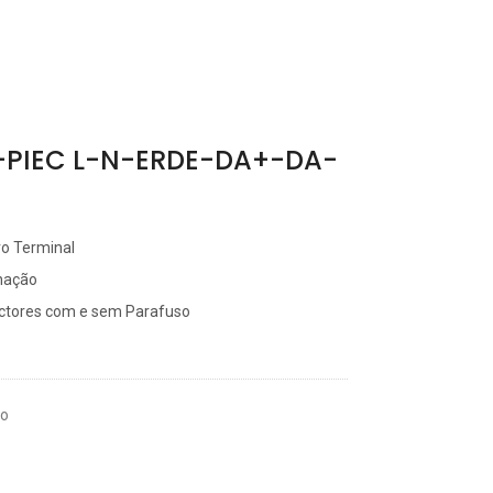
E-PIEC L-N-ERDE-DA+-DA-
tro Terminal
inação
ctores com e sem Parafuso
so