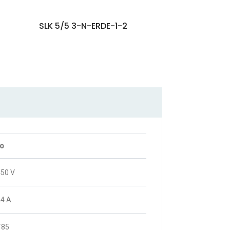
SLK 5/5 3-N-ERDE-1-2
ão
450 V
24 A
T85