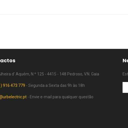
actos
N
heira d' Aquém, N.º 125 - 4415 - 148 Pedroso, V.N. Gaia
Es
) 916 473 779
- Segunda a Sexta das 9h às 18h
@urbelectric.pt
- Envie e-mail para qualquer questão