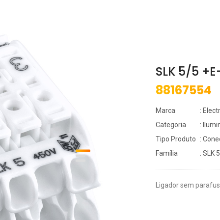
SLK 5/5 +
88167554
Marca
: Elec
Categoria
: Ilum
Tipo Produto
: Cone
Família
: SLK 5
Ligador sem parafu