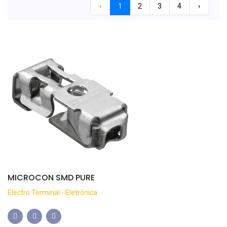
‹
1
2
3
4
›
MICROCON SMD PURE
Electro Terminal - Eletrónica