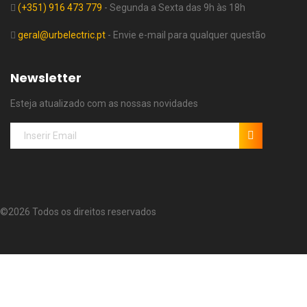
(+351) 916 473 779
- Segunda a Sexta das 9h às 18h
geral@urbelectric.pt
- Envie e-mail para qualquer questão
Newsletter
Esteja atualizado com as nossas novidades
©
2026 Todos os direitos reservados