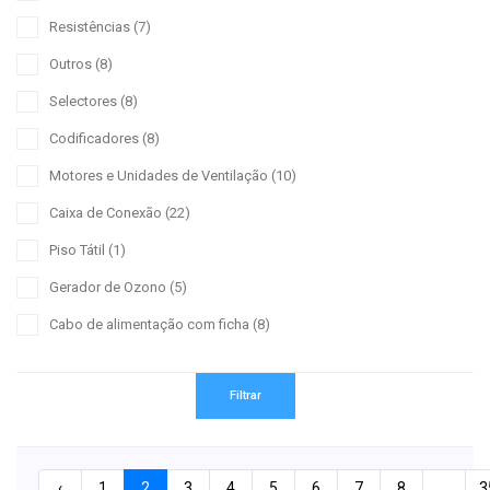
Resistências
(7)
Outros
(8)
Selectores
(8)
Codificadores
(8)
Motores e Unidades de Ventilação
(10)
Caixa de Conexão
(22)
Piso Tátil
(1)
Gerador de Ozono
(5)
Cabo de alimentação com ficha
(8)
Filtrar
‹
1
2
3
4
5
6
7
8
...
3